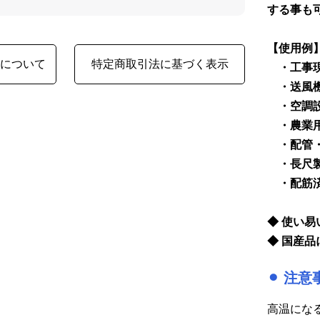
する事も
【使用例
品について
特定商取引法に基づく表示
・工事現
・送風機
・空調設
・農業用
・配管・
・長尺製
・配筋済
◆ 使い
◆ 国産品
⚫︎ 注意
高温にな