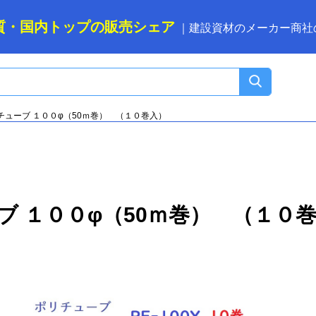
質・国内トップの
販売シェア
｜
建設資材のメーカー商社
チューブ １００φ（50ｍ巻） （１０巻入）
ブ １００φ（50ｍ巻） （１０