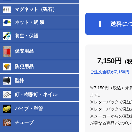
マグネット（磁石）
ネット・網 類
送料に
養生・保護
保安用品
7,150円
（
防犯用品
ご注文金額が7,150
型枠
※7,150円（税込）
釘・樹脂釘・ネイル
ます。
※レターパックで発送
パイプ・単管
※レターパックで発送
※メーカーからの直送
チューブ
が異なる商品がござい