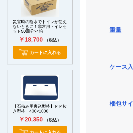
災害時の断水でトイレが使え
ないときに！非常用トイレセ
重量
ット50回分×4箱
￥18,700
（税込）
カートに入れる
ケース
梱包サ
【石積み用裏込型枠】ＰＰ抜
き型枠 400×1000
￥20,350
（税込）
カートに入れる