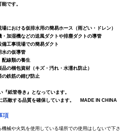
可能です。
】
場における仮排水用の簡易ホース（雨どい・ドレン）
・加湿機などの送風ダクトや排塵ダクトの導管
備工事現場での簡易ダクト
水の仮導管
配線類の養生
品の梱包資材（キズ・汚れ・水濡れ防止）
の鉄筋の錆び防止
易い『紙管巻き』となっています。
に匹敵する品質を確保しています。 MADE IN CHINA
事項
る機械や火気を使用している場所での使用はしないで下さ