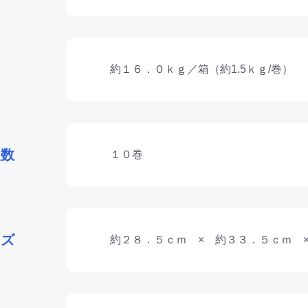
約１６．０ｋｇ／箱（約1.5ｋｇ/巻）
入数
１０巻
イズ
約２８．５ｃｍ × 約３３．５ｃｍ 