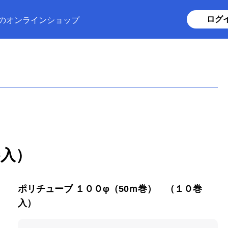
ログ
のオンラインショップ
巻入）
ポリチューブ １００φ（50ｍ巻） （１０巻
入）