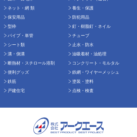
ネット・網 類
養生・保護
保安用品
防犯用品
型枠
釘・樹脂釘・ネイル
パイプ・単管
チューブ
シート類
止水・防水
溝・側溝
油吸着材・油処理
断熱材・スチロール溶剤
コンクリート・モルタル
便利グッズ
鉄網・ワイヤーメッシュ
鉄筋
塗装・塗料
戸建住宅
点検・検査