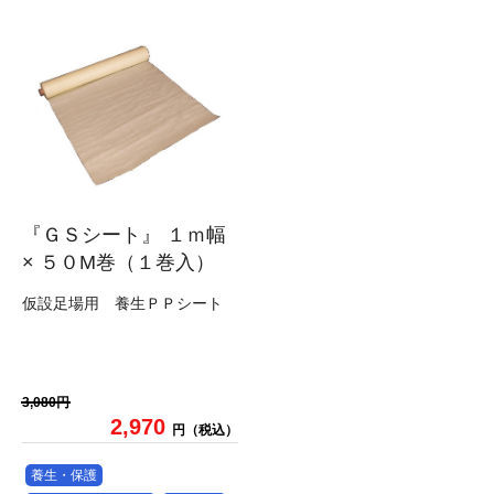
『ＧＳシート』 １ｍ幅
× ５０M巻（１巻入）
仮設足場用 養生ＰＰシート
3,080円
2,970
円（税込）
養生・保護