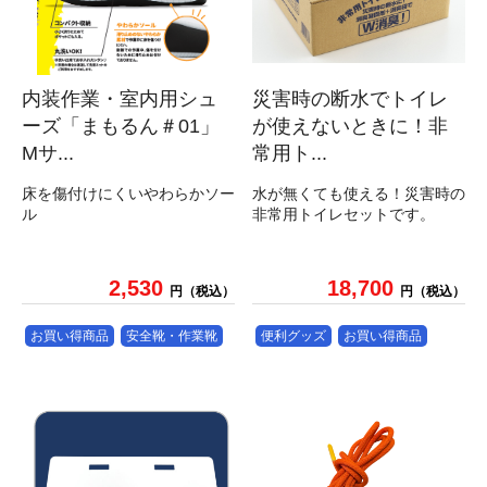
内装作業・室内用シュ
災害時の断水でトイレ
ーズ「まもるん＃01」
が使えないときに！非
Mサ...
常用ト...
床を傷付けにくいやわらかソー
水が無くても使える！災害時の
ル
非常用トイレセットです。
2,530
18,700
円（税込）
円（税込）
お買い得商品
安全靴・作業靴
便利グッズ
お買い得商品