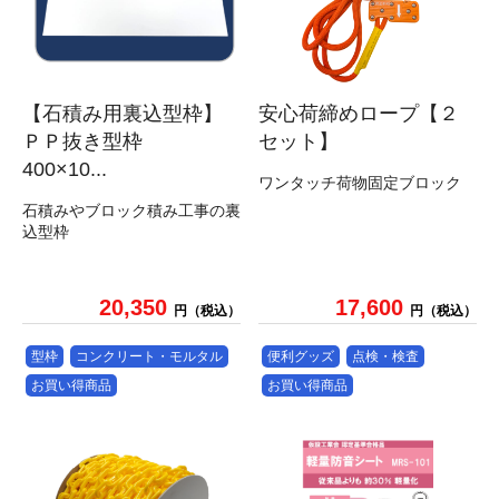
【石積み用裏込型枠】
安心荷締めロープ【２
ＰＰ抜き型枠
セット】
400×10...
ワンタッチ荷物固定ブロック
石積みやブロック積み工事の裏
込型枠
20,350
17,600
円（税込）
円（税込）
型枠
コンクリート・モルタル
便利グッズ
点検・検査
お買い得商品
お買い得商品