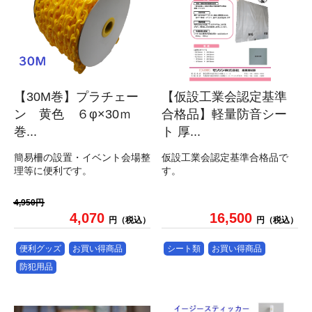
【30M巻】プラチェー
【仮設工業会認定基準
ン 黄色 ６φ×30ｍ
合格品】軽量防音シー
巻...
ト 厚...
簡易柵の設置・イベント会場整
仮設工業会認定基準合格品で
理等に便利です。
す。
4,950円
4,070
16,500
円（税込）
円（税込）
便利グッズ
お買い得商品
シート類
お買い得商品
防犯用品