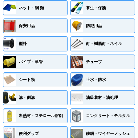
ネット・網 類
養生・保護
保安用品
防犯用品
型枠
釘・樹脂釘・ネイル
パイプ・単管
チューブ
シート類
止水・防水
溝・側溝
油吸着材・油処理
断熱材・スチロール溶剤
コンクリート・モルタル
便利グッズ
鉄網・ワイヤーメッシュ