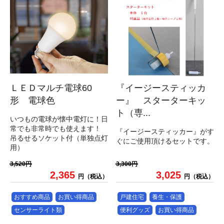
ＬＥＤマルチ電球60
『イージースティッカ
形 電球色
ー』 スターターキッ
ト（専...
いつもの電球が懐中電灯に！日
常でも非常時でも使えます！
『イージースティッカー』がす
吊るせるソケット付（単独点灯
ぐにご使用頂けるセットです。
用）
3,520円
3,300円
2,365
3,025
円（税込）
円（税込）
おすすめ商品
お買い得商品
戸建住宅
養生・保護
センサーライト類
便利グッズ
お買い得商品