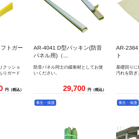
端ソフトガー
AR-4041 D型パッキン(防音
AR-23
パネル用)（...
ト
りクッショ
防音パネル同士の緩衝材としてお使
基礎回りに
ちりガード
いください。
汚れを防ぎ
80
29,700
円（税込）
円（税込）
養生・保護
養生・保護