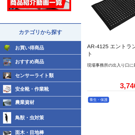
カテゴリから探す
AR-4125 エント
お買い得商品
ト
おすすめ商品
現場事務所の出入り口に
センサーライト類
3,7
安全靴・作業靴
養生・保護
農業資材
鳥獣・虫対策
面木・目地棒