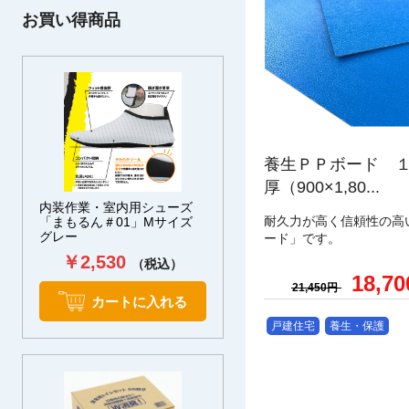
お買い得商品
養生ＰＰボード 
厚（900×1,80...
内装作業・室内用シューズ
耐久力が高く信頼性の高
「まもるん＃01」Mサイズ
グレー
ード」です。
￥2,530
（税込）
18,7
21,450円
カートに入れる
戸建住宅
養生・保護