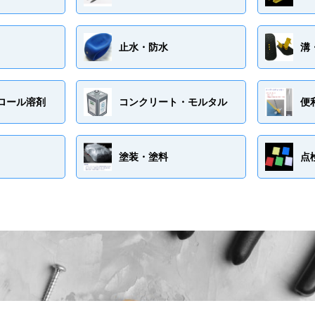
止水・防水
溝
ロール溶剤
コンクリート・モルタル
便
塗装・塗料
点