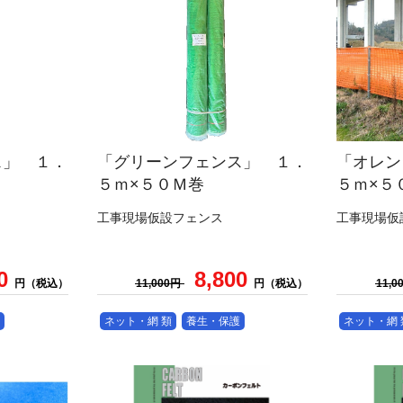
ス」 １．
「グリーンフェンス」 １．
「オレン
５ｍ×５０Ｍ巻
５ｍ×５
工事現場仮設フェンス
工事現場仮
30
8,800
円（税込）
11,000円
円（税込）
11,
ネット・網 類
養生・保護
ネット・網 