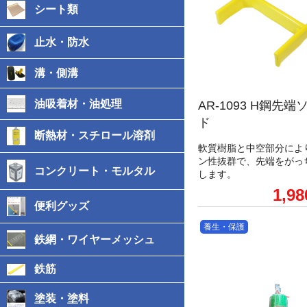
シート類
止水・防水
溝・側溝
油吸着材・油処理
AR-1093 H鋼先
ド
断熱材・スチロール溶剤
軟質樹脂と中空部分によ
ン性抜群で、先端をがっ
コンクリート・モルタル
します。
1,9
便利グッズ
養生・保護
鉄網・ワイヤーメッシュ
鉄筋
塗装・塗料