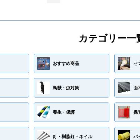
カテゴリー一
おすすめ商品
セ
鳥獣・虫対策
面
養生・保護
保
釘・樹脂釘・ネイル
パ