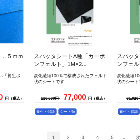
１．５ｍｍ
スパッタシートA種「カーボ
スパッタ
ンフェルト」1M×2...
ンフェルト
い「養生ボ
炭化繊維100％で構成されたフェルト
炭化繊維1
状のシートです
状のシート
00
77,000
円（税込）
110,000円
円（税込）
31,02
養生・保護
シート類
養生・保護
1
2
3
4
5
...