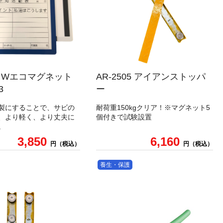
33 Wエコマグネット
AR-2505 アイアンストッパ
3
ー
製にすることで、サビの
耐荷重150kgクリア！※マグネット5
、より軽く、より丈夫に
個付きで試験設置
。
3,850
6,160
円（税込）
円（税込）
養生・保護