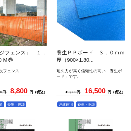
ジフェンス」 １．
養生ＰＰボード ３．０ｍｍ
０Ｍ巻
厚（900×1,80...
設フェンス
耐久力が高く信頼性の高い「養生ボ
ード」です。
8,800
16,500
000円
円（税込）
19,800円
円（税込）
類
養生・保護
戸建住宅
養生・保護