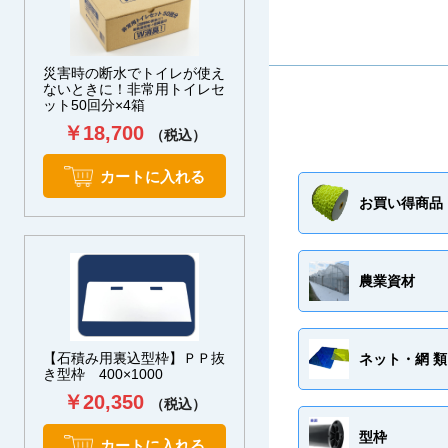
災害時の断水でトイレが使え
ないときに！非常用トイレセ
ット50回分×4箱
￥18,700
（税込）
カートに入れる
お買い得商品
農業資材
【石積み用裏込型枠】ＰＰ抜
ネット・網 類
き型枠 400×1000
￥20,350
（税込）
型枠
カートに入れる