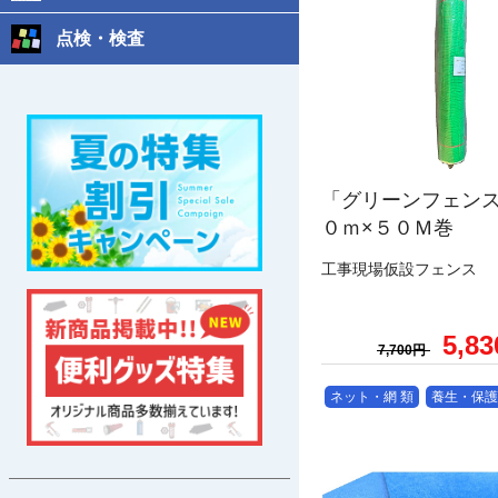
点検・検査
「グリーンフェン
０ｍ×５０Ｍ巻
工事現場仮設フェンス
5,8
7,700円
ネット・網 類
養生・保護