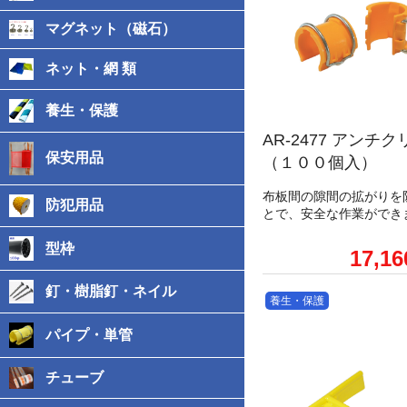
マグネット（磁石）
ネット・網 類
養生・保護
AR-2477 アンチ
保安用品
（１００個入）
布板間の隙間の拡がりを
防犯用品
とで、安全な作業ができ
型枠
17,1
釘・樹脂釘・ネイル
養生・保護
パイプ・単管
チューブ