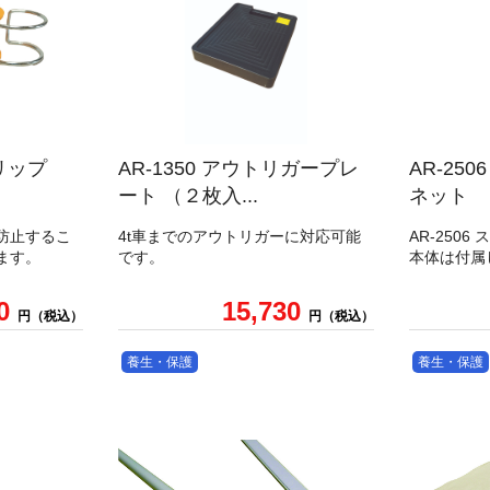
クリップ
AR-1350 アウトリガープレ
AR-25
ート （２枚入...
ネット
防止するこ
4t車までのアウトリガーに対応可能
AR-250
ます。
です。
本体は付属
60
15,730
円（税込）
円（税込）
養生・保護
養生・保護