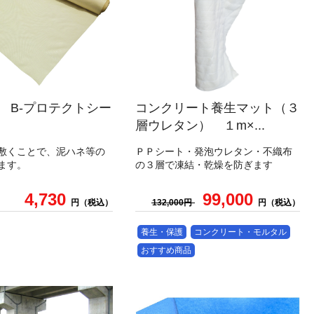
84 B-プロテクトシー
コンクリート養生マット（３
層ウレタン） １m×...
敷くことで、泥ハネ等の
ＰＰシート・発泡ウレタン・不織布
ます。
の３層で凍結・乾燥を防ぎます
4,730
99,000
円（税込）
132,000円
円（税込）
養生・保護
コンクリート・モルタル
おすすめ商品