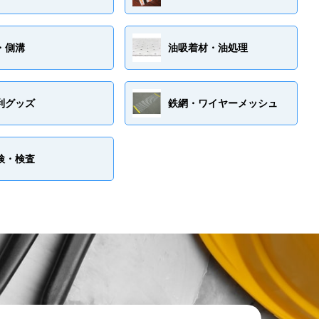
・側溝
油吸着材・油処理
利グッズ
鉄網・ワイヤーメッシュ
検・検査