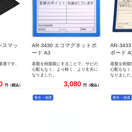
ランスマッ
AR-3430 エコマグネットボ
AR-34
ード A3
ボード A
最適です。
基盤を樹脂製にすることで、サビの
基盤を樹脂
心配もなく、より軽く、より丈夫に
心配もなく
なりました。
なりました
40
3,080
円（税込）
円（税込）
養生・保護
養生・保護