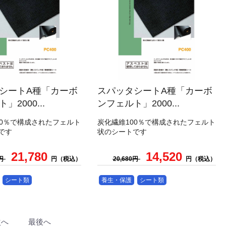
シートA種「カーボ
スパッタシートA種「カーボ
」2000...
ンフェルト」2000...
00％で構成されたフェルト
炭化繊維100％で構成されたフェルト
です
状のシートです
21,780
14,520
0円
円（税込）
20,680円
円（税込）
シート類
養生・保護
シート類
次へ
最後へ