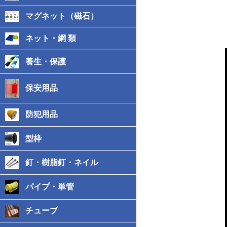
マグネット（磁石）
ネット・網 類
養生・保護
保安用品
防犯用品
型枠
釘・樹脂釘・ネイル
パイプ・単管
チューブ