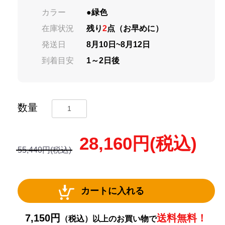
カラー
●緑色
在庫状況
残り
2
点（お早めに）
発送日
8月10日~8月12日
到着目安
1～2日後
数量
28,160
円(税込)
55,440円(税込)
カートに入れる
7,150円
送料無料！
（税込）以上のお買い物で