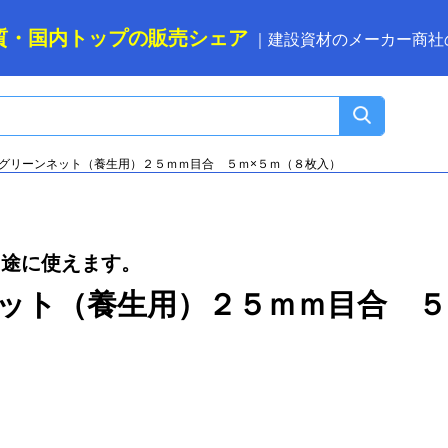
質・国内トップの
販売シェア
｜
建設資材のメーカー商社
グリーンネット（養生用）２５ｍｍ目合 ５ｍ×５ｍ（８枚入）
用途に使えます。
ット（養生用）２５ｍｍ目合 ５