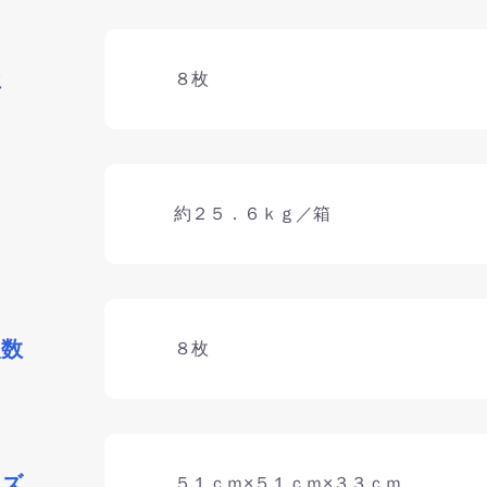
位
８枚
約２５．６ｋｇ／箱
入数
８枚
イズ
５１ｃｍ×５１ｃｍ×３３ｃｍ