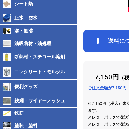
シート類
止水・防水
溝・側溝
送料に
油吸着材・油処理
断熱材・スチロール溶剤
コンクリート・モルタル
7,150円
（
便利グッズ
ご注文金額が7,150
鉄網・ワイヤーメッシュ
※7,150円（税込）
ます。
鉄筋
※レターパックで発送
※レターパックで発送
塗装・塗料