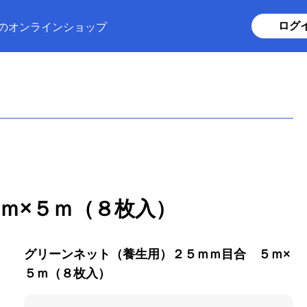
ログ
のオンラインショップ
ｍ×５ｍ（８枚入）
グリーンネット（養生用）２５ｍｍ目合 ５ｍ×
５ｍ（８枚入）