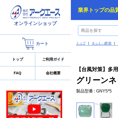
業界トップの品
オンラインショップ
カート
トップ
|
ネット・網 類
|
トップ
ご利用ガイド
【台風対策】多
FAQ
会社概要
グリーンネ
製品型番 : GNY5*5