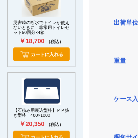
出荷単
災害時の断水でトイレが使え
ないときに！非常用トイレセ
ット50回分×4箱
￥18,700
（税込）
カートに入れる
重量
ケース
【石積み用裏込型枠】ＰＰ抜
き型枠 400×1000
￥20,350
（税込）
梱包サ
カートに入れる