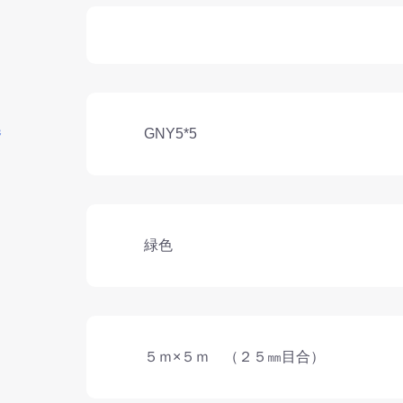
ド
番
GNY5*5
緑色
５ｍ×５ｍ （２５㎜目合）