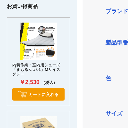
お買い得商品
ブラン
製品型
内装作業・室内用シューズ
「まもるん＃01」Mサイズ
グレー
色
￥2,530
（税込）
カートに入れる
サイズ