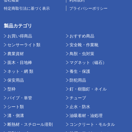
会社概要
利用規約
特定商取引法に基づく表示
プライバシーポリシー
製品カテゴリ
お買い得商品
おすすめ商品
センサーライト類
安全靴・作業靴
農業資材
鳥獣・虫対策
面木・目地棒
マグネット（磁石）
ネット・網 類
養生・保護
保安用品
防犯用品
型枠
釘・樹脂釘・ネイル
パイプ・単管
チューブ
シート類
止水・防水
溝・側溝
油吸着材・油処理
断熱材・スチロール溶剤
コンクリート・モルタル