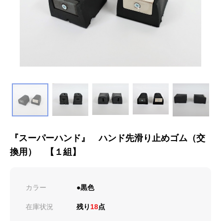
『スーパーハンド』 ハンド先滑り止めゴム（交
換用） 【１組】
カラー
●黒色
在庫状況
残り
18
点