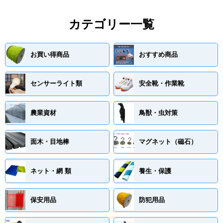
カテゴリー一覧
お買い得商品
おすすめ商品
センサーライト類
安全靴・作業靴
農業資材
鳥獣・虫対策
面木・目地棒
マグネット（磁石）
ネット・網 類
養生・保護
保安用品
防犯用品