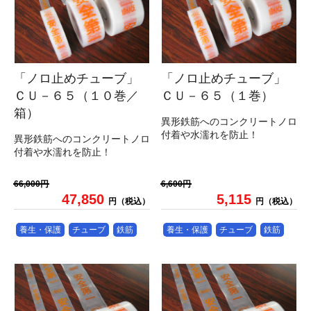
「ノロ止めチューブ」
「ノロ止めチューブ」
ＣＵ－６５（１０巻／
ＣＵ－６５（１巻）
箱）
異形鉄筋へのコンクリートノロ
付着や水濡れを防止！
異形鉄筋へのコンクリートノロ
付着や水濡れを防止！
66,000円
6,600円
47,850
5,115
円（税込）
円（税込）
養生・保護
チューブ
鉄筋
養生・保護
チューブ
鉄筋