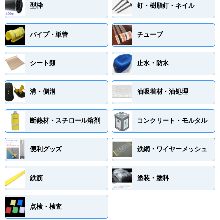
型枠
釘・樹脂釘・ネイル
パイプ・単管
チューブ
シート類
止水・防水
溝・側溝
油吸着材・油処理
断熱材・スチロール溶剤
コンクリート・モルタル
便利グッズ
鉄網・ワイヤーメッシュ
鉄筋
塗装・塗料
点検・検査