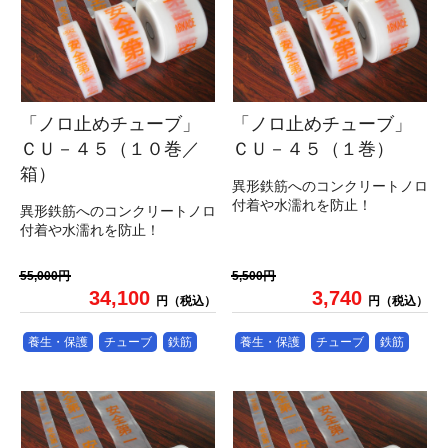
「ノロ止めチューブ」
「ノロ止めチューブ」
ＣＵ－４５（１０巻／
ＣＵ－４５（１巻）
箱）
異形鉄筋へのコンクリートノロ
付着や水濡れを防止！
異形鉄筋へのコンクリートノロ
付着や水濡れを防止！
55,000円
5,500円
34,100
3,740
円（税込）
円（税込）
養生・保護
チューブ
鉄筋
養生・保護
チューブ
鉄筋