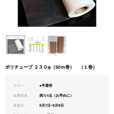
ポリチューブ ２３０φ（50ｍ巻） （１巻）
カラー
●半透明
在庫状況
残り
8
点（お早めに）
発送日
8月7日~8月8日